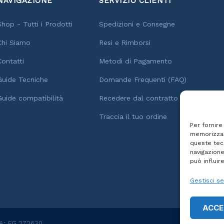
NAVIGAZIONE
SERVIZIO CLIENTI
Shop - Tutti i Prodotti
Spedizioni e Consegne
Chi Siamo
Resi e Rimborsi
Contatti
Metodi di Pagamento
Guide Tecniche
Domande Frequenti (FAQ)
Guide compatibilità
Recedere dal contratto
Traccia il tuo ordine
Per fornire
memorizzar
queste tec
navigazione
può influir
Gestisci se
ACCE
EA: FG 272630