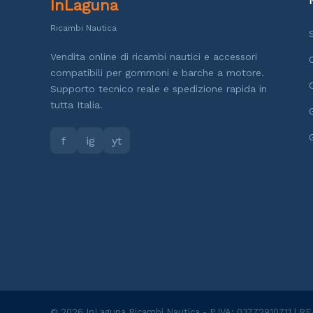
InLaguna
Ricambi Nautica
Vendita online di ricambi nautici e accessori
compatibili per gommoni e barche a motore.
Supporto tecnico reale e spedizione rapida in
tutta Italia.
f
ig
yt
© 2026 InLaguna Ricambi Nautica - P.IVA: 03772910711 | R