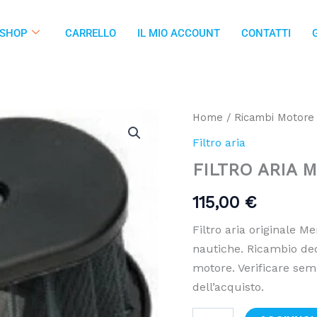
SHOP
CARRELLO
IL MIO ACCOUNT
CONTATTI
FILTRO
Home
/
Ricambi Motore
ARIA
Filtro aria
Mercury
8M0082911
FILTRO ARIA M
quantità
115,00
€
Filtro aria originale 
nautiche. Ricambio dedi
motore. Verificare sem
dell’acquisto.