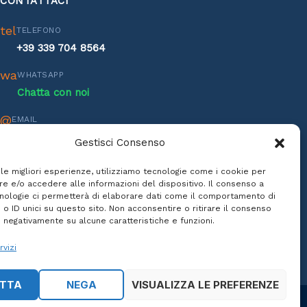
CONTATTACI
tel
TELEFONO
+39 339 704 8564
wa
WHATSAPP
Chatta con noi
@
EMAIL
info@inlaguna.it
Gestisci Consenso
h
ORARI ASSISTENZA
 le migliori esperienze, utilizziamo tecnologie come i cookie per
Lun-Ven: 8:00 - 17:00
e e/o accedere alle informazioni del dispositivo. Il consenso a
nologie ci permetterà di elaborare dati come il comportamento di
Sab: 9:00 - 13:00
 o ID unici su questo sito. Non acconsentire o ritirare il consenso
e negativamente su alcune caratteristiche e funzioni.
rvizi
TTA
NEGA
VISUALIZZA LE PREFERENZE