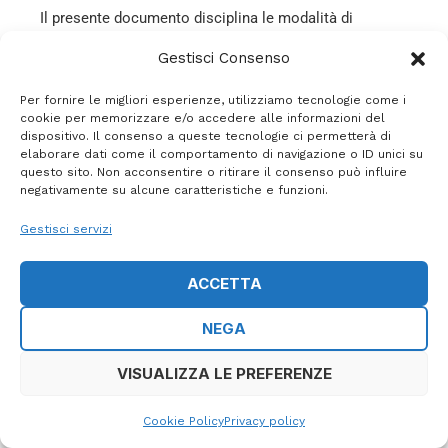
Il presente documento disciplina le modalità di
accesso e utilizzo del sito web
Gestisci Consenso
https://inlaguna.it/ricambi-nautici/ricambi-nautici di
proprietà e gestito da In
Laguna Srl,
con sede legale in
Per fornire le migliori esperienze, utilizziamo tecnologie come i
cookie per memorizzare e/o accedere alle informazioni del
C.da Fischino Località Acquarotta, 71010 Lesina FG
,
dispositivo. Il consenso a queste tecnologie ci permetterà di
P.IVA 03772910711
, Rea: 272630;, e-mail:
elaborare dati come il comportamento di navigazione o ID unici su
questo sito. Non acconsentire o ritirare il consenso può influire
info@inlaguna.it
PEC:
inlagunasrl@pec.it
; telefono:
339
negativamente su alcune caratteristiche e funzioni.
704 8564.
Gestisci servizi
Ai fini del presente documento si intende per:
ACCETTA
“Utente”
: qualsiasi persona fisica o giuridica
NEGA
che accede al Sito, indipendentemente dalla
registrazione;
VISUALIZZA LE PREFERENZE
“Servizi”
: l’insieme delle funzionalità offerte
Cookie Policy
Privacy policy
attraverso il Sito, inclusa la navigazione, la