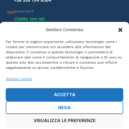
+39 339 704 8564
wa
WHATSAPP
Chatta con noi
Gestisci Consenso
@
EMAIL
info@inlaguna.it
Per fornire le migliori esperienze, utilizziamo tecnologie come i
cookie per memorizzare e/o accedere alle informazioni del
h
ORARI ASSISTENZA
dispositivo. Il consenso a queste tecnologie ci permetterà di
Lun-Ven: 8:00 - 17:00
elaborare dati come il comportamento di navigazione o ID unici su
questo sito. Non acconsentire o ritirare il consenso può influire
Sab: 9:00 - 13:00
negativamente su alcune caratteristiche e funzioni.
Gestisci servizi
ACCETTA
© 2026 InLaguna Ricambi Nautica - P.IVA: 03772910711 | REA:
NEGA
FG 272630
Privacy Policy
·
Termini e Condizioni
·
Cookie Policy
·
Condizioni
di Vendita
VISUALIZZA LE PREFERENZE