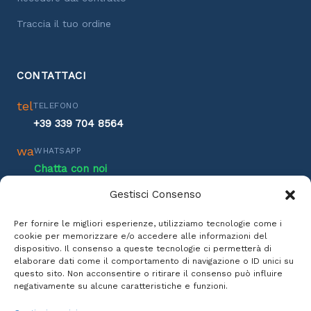
Traccia il tuo ordine
CONTATTACI
tel
TELEFONO
+39 339 704 8564
wa
WHATSAPP
Chatta con noi
Gestisci Consenso
@
EMAIL
info@inlaguna.it
Per fornire le migliori esperienze, utilizziamo tecnologie come i
cookie per memorizzare e/o accedere alle informazioni del
h
ORARI ASSISTENZA
dispositivo. Il consenso a queste tecnologie ci permetterà di
Lun-Ven: 8:00 - 17:00
elaborare dati come il comportamento di navigazione o ID unici su
questo sito. Non acconsentire o ritirare il consenso può influire
Sab: 9:00 - 13:00
negativamente su alcune caratteristiche e funzioni.