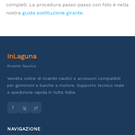
completi. La procedura passo-passo con foto è nella
nostra
guida sostituzione girante
.
InLaguna
Ricambi Nautica
Vendita online di ricambi nautici e accessori compatibili
per gommoni e barche a motore. Supporto tecnico reale
e spedizione rapida in tutta Italia.
f
ig
yt
NAVIGAZIONE